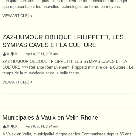
conspirationnistes les plus folles tentaient de me convaincre du danger
que représentaient les nouvelles technologies en terme de moyens...
VIEW ARTICLE
ZAZ-HUMOUR OBLIQUE : FILIPPETTI, LES
SYMPAS CAVES ET LA CULTURE
:
0
:
0
April 6, 2014, 2:05 am
ZAZ-HUMOUR OBLIQUE : FILIPPETTI, LES SYMPAS CAVES ET LA
CULTURE ¤¤¤ Réf ante Remaniement, Filippetti ministre de la Culture : Le
temps de la muséologie et de la belle friche...
VIEW ARTICLE
Municipales à Vaulx en Velin Rhone
:
0
:
0
April 6, 2014, 2:24 am
A Vaulx en Velin, municipalité dirigée par les Communistes depuis 85 ans