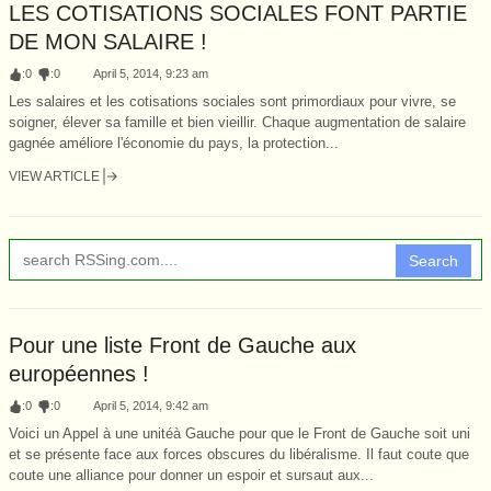
LES COTISATIONS SOCIALES FONT PARTIE
DE MON SALAIRE !
:
0
:
0
April 5, 2014, 9:23 am
Les salaires et les cotisations sociales sont primordiaux pour vivre, se
soigner, élever sa famille et bien vieillir. Chaque augmentation de salaire
gagnée améliore l'économie du pays, la protection...
VIEW ARTICLE
Search
Pour une liste Front de Gauche aux
européennes !
:
0
:
0
April 5, 2014, 9:42 am
Voici un Appel à une unitéà Gauche pour que le Front de Gauche soit uni
et se présente face aux forces obscures du libéralisme. Il faut coute que
coute une alliance pour donner un espoir et sursaut aux...