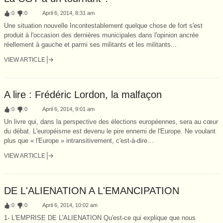
:
0
:
0
April 6, 2014, 8:31 am
Une situation nouvelle Incontestablement quelque chose de fort s'est
produit à l'occasion des dernières municipales dans l'opinion ancrée
réellement à gauche et parmi ses militants et les militants...
VIEW ARTICLE
A lire : Frédéric Lordon, la malfaçon
:
0
:
0
April 6, 2014, 9:01 am
Un livre qui, dans la perspective des élections européennes, sera au cœur
du débat. L'européisme est devenu le pire ennemi de l'Europe. Ne voulant
plus que « l'Europe » intransitivement, c'est-à-dire...
VIEW ARTICLE
DE L'ALIENATION A L'EMANCIPATION
:
0
:
0
April 6, 2014, 10:02 am
1- L'EMPRISE DE L'ALIENATION Qu'est-ce qui explique que nous