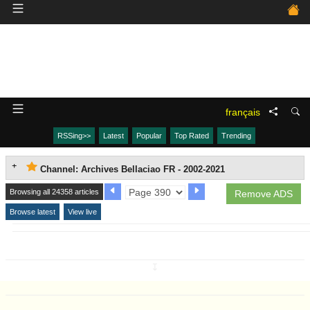
français
RSSing>>
Latest
Popular
Top Rated
Trending
Channel: Archives Bellaciao FR - 2002-2021
Browsing all 24358 articles
Remove ADS
Browse latest
View live
↧