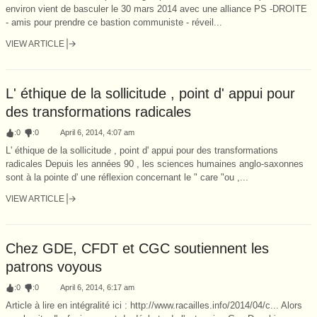
environ vient de basculer le 30 mars 2014 avec une alliance PS -DROITE
- amis pour prendre ce bastion communiste - réveil...
VIEW ARTICLE
L' éthique de la sollicitude , point d' appui pour
des transformations radicales
:
0
:
0
April 6, 2014, 4:07 am
L' éthique de la sollicitude , point d' appui pour des transformations
radicales Depuis les années 90 , les sciences humaines anglo-saxonnes
sont à la pointe d' une réflexion concernant le " care "ou ,...
VIEW ARTICLE
Chez GDE, CFDT et CGC soutiennent les
patrons voyous
:
0
:
0
April 6, 2014, 6:17 am
Article à lire en intégralité ici : http://www.racailles.info/2014/04/c... Alors