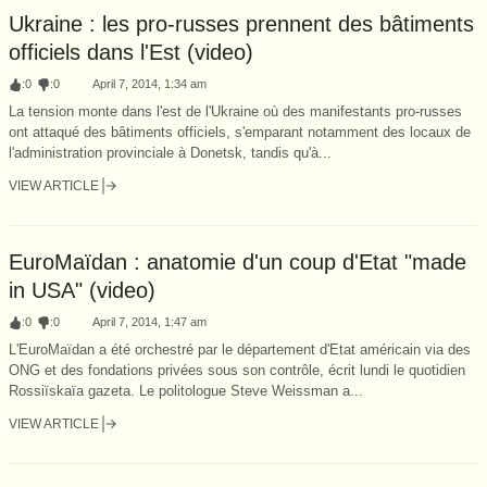
Ukraine : les pro-russes prennent des bâtiments
officiels dans l'Est (video)
:
0
:
0
April 7, 2014, 1:34 am
La tension monte dans l'est de l'Ukraine où des manifestants pro-russes
ont attaqué des bâtiments officiels, s'emparant notamment des locaux de
l'administration provinciale à Donetsk, tandis qu'à...
VIEW ARTICLE
EuroMaïdan : anatomie d'un coup d'Etat "made
in USA" (video)
:
0
:
0
April 7, 2014, 1:47 am
L'EuroMaïdan a été orchestré par le département d'Etat américain via des
ONG et des fondations privées sous son contrôle, écrit lundi le quotidien
Rossiïskaïa gazeta. Le politologue Steve Weissman a...
VIEW ARTICLE