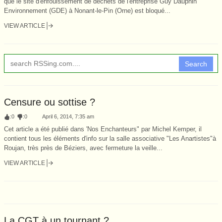
que le site d'enfouissement de déchets de l'entreprise Guy Dauphin
Environnement (GDE) à Nonant-le-Pin (Orne) est bloqué...
VIEW ARTICLE
Search
Censure ou sottise ?
:
0
:
0
April 6, 2014, 7:35 am
Cet article a été publié dans 'Nos Enchanteurs" par Michel Kemper, il
contient tous les éléments d'info sur la salle associative "Les Anartistes"à
Roujan, très près de Béziers, avec fermeture la veille...
VIEW ARTICLE
La CGT à un tournant ?