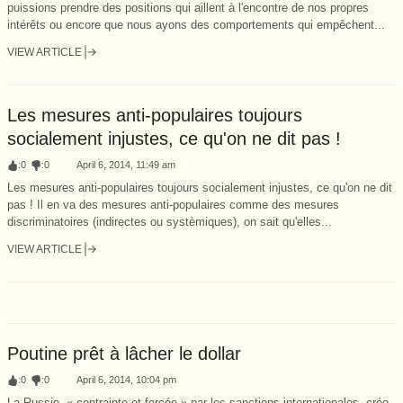
puissions prendre des positions qui aillent à l'encontre de nos propres
intérêts ou encore que nous ayons des comportements qui empêchent...
VIEW ARTICLE
Les mesures anti-populaires toujours
socialement injustes, ce qu'on ne dit pas !
:
0
:
0
April 6, 2014, 11:49 am
Les mesures anti-populaires toujours socialement injustes, ce qu'on ne dit
pas ! Il en va des mesures anti-populaires comme des mesures
discriminatoires (indirectes ou systèmiques), on sait qu'elles...
VIEW ARTICLE
Poutine prêt à lâcher le dollar
:
0
:
0
April 6, 2014, 10:04 pm
La Russie, « contrainte et forcée » par les sanctions internationales, crée