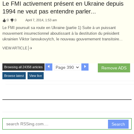
Le FMI activement présent en Ukraine depuis
1994 ne veut pas entendre parler...
:
0
:
0
April 7, 2014, 1:53 am
Le FMI poursuit sa route en Ukraine (partie 1) Suite à un puissant
mouvement insurrectionnel aboutissant à la destitution du président
ukrainien Viktor Ianoukovytch, le nouveau gouvernement transitoire...
VIEW ARTICLE
Browsing all 24358 articles
Remove ADS
Browse latest
View live
Search